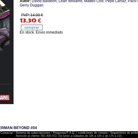
Autor:
David Baldeon; Leah Williams; Matteo Lolli; Pepe Larraz; Paco M
Gerry Duggan
PVP: 14.00 €
13.30
€
En stock. Envio inmediato
ERMAN BEYOND #04
Contactar
/
Sistema de subscripciones
/
Preguntas/F.A.Q.
/
condiciones de compra
/
Seguimiento de pedid
Atención al cliente: 951 600 072. De lunes a sábados de 10h a 14h y de 17h a 21h.