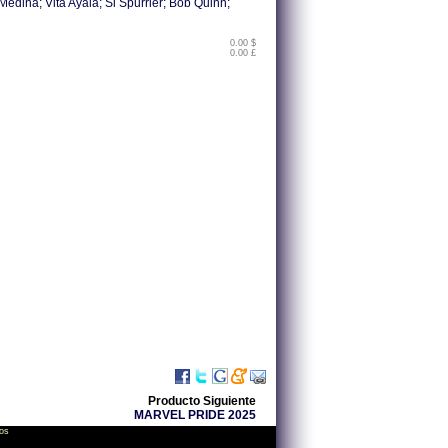
edina; Vita Ayala; Si Spurrier; Bob Quinn;
0.00 $
0.00 £
Producto Siguiente
MARVEL PRIDE 2025
os