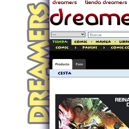
Tienda:
Comic
>
Manga
>
Libr
>
>
comic
PANINI
Comic C
Producto
Foro
Cesta