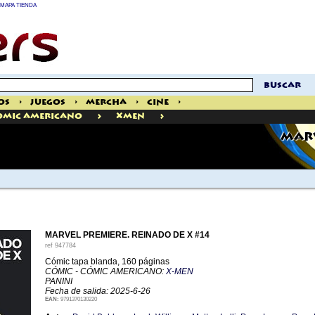
MAPA TIENDA
buscar
os
>
Juegos
>
Mercha
>
Cine
>
>
>
omic Americano
XMen
MARV
MARVEL PREMIERE. REINADO DE X #14
ref
947784
Cómic tapa blanda, 160 páginas
CÓMIC - CÓMIC AMERICANO:
X-MEN
PANINI
Fecha de salida: 2025-6-26
EAN:
9791370130220