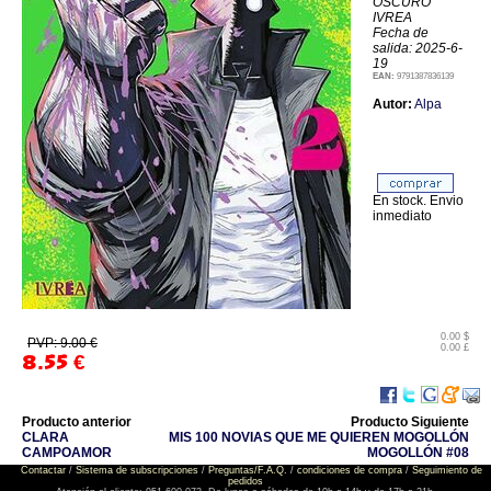
OSCURO
IVREA
Fecha de
salida: 2025-6-
19
EAN:
9791387836139
Autor:
Alpa
En stock. Envio
inmediato
0.00 $
PVP: 9.00 €
0.00 £
8.55
€
Producto anterior
Producto Siguiente
CLARA
MIS 100 NOVIAS QUE ME QUIEREN MOGOLLÓN
CAMPOAMOR
MOGOLLÓN #08
Contactar
/
Sistema de subscripciones
/
Preguntas/F.A.Q.
/
condiciones de compra
/
Seguimiento de
pedidos