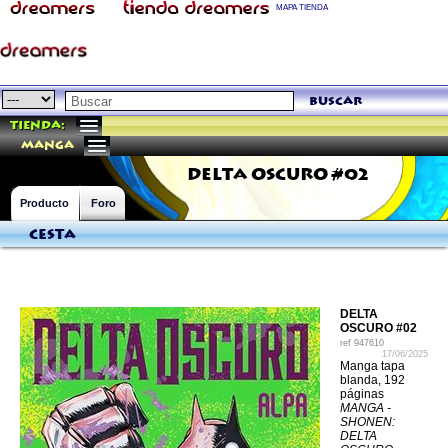
MAPA TIENDA
buscar
Tienda:
manga
DELTA OSCURO #02
Producto
Foro
Cesta
DELTA
OSCURO #02
ref
947610
17/06/2025
Manga tapa
blanda, 192
páginas
MANGA -
SHONEN:
DELTA