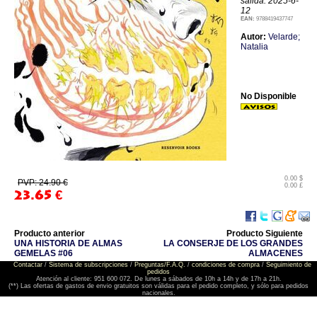
salida: 2025-6-
12
EAN:
9788419437747
Autor:
Velarde;
Natalia
No Disponible
0.00 $
PVP: 24.90 €
0.00 £
23.65
€
Producto anterior
Producto Siguiente
UNA HISTORIA DE ALMAS
LA CONSERJE DE LOS GRANDES
GEMELAS #06
ALMACENES
Contactar
/
Sistema de subscripciones
/
Preguntas/F.A.Q.
/
condiciones de compra
/
Seguimiento de
pedidos
Atención al cliente: 951 600 072. De lunes a sábados de 10h a 14h y de 17h a 21h.
(**) Las ofertas de gastos de envio gratuitos son válidas para el pedido completo, y sólo para pedidos
nacionales.