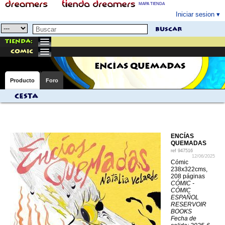
MAPA TIENDA
Iniciar sesion
buscar
Tienda:
comic
ENCÍAS QUEMADAS
Producto
Foro
Cesta
ENCÍAS
QUEMADAS
ref
947516
12/06/2025
Cómic
238x322cms,
208 páginas
CÓMIC -
CÓMIC
ESPAÑOL
RESERVOIR
BOOKS
Fecha de