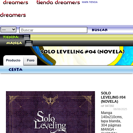
MAPA TIENDA
buscar
Tienda:
manga
SOLO LEVELING #04 (NOVELA)
Producto
Foro
Cesta
SOLO
LEVELING #04
(NOVELA)
ref
947292
06/06/2025
Manga
140x210cms,
tapa blanda,
304 páginas
MANGA -