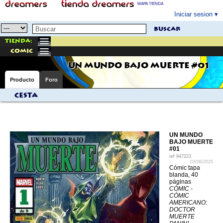
MAPA TIENDA
Iniciar sesion
buscar
Tienda:
comic
UN MUNDO BAJO MUERTE #01
Producto
Foro
Cesta
UN MUNDO
BAJO MUERTE
#01
ref
947223
03/06/2025
Cómic tapa
blanda, 40
páginas
CÓMIC -
CÓMIC
AMERICANO:
DOCTOR
MUERTE