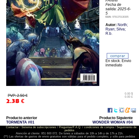
PANINI
Fecha de
salida: 2025-6-
5
EAN:
9791370130305
Autor:
North;
Ryan; Silva;
R.b.
En stock. Envio
inmediato
0.00 $
PVP: 2.50 €
0.00 £
2.38
€
Producto anterior
Producto Siguiente
TORMENTA #01
WONDER WOMAN #04
Contactar
/
Sistema de subscripciones
/
Preguntas/F.A.Q.
/
condiciones de compra
/
Seguimiento de
pedidos
Atención al cliente: 951 600 072. De lunes a sábados de 10h a 14h y de 17h a 21h.
(**) Las ofertas de gastos de envio gratuitos son válidas para el pedido completo, y sólo para pedidos