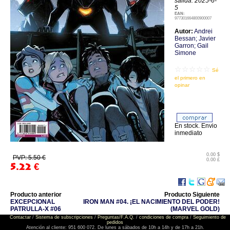
salida: 2025-6-
5
EAN:
977301664800900007
Autor:
Andrei
Bessan; Javier
Garron; Gail
Simone
☆☆☆☆☆
Sé
el primero en
opinar
En stock. Envio
inmediato
0.00 $
PVP: 5.50 €
0.00 £
5.22
€
Producto anterior
Producto Siguiente
EXCEPCIONAL
IRON MAN #04. ¡EL NACIMIENTO DEL PODER!
PATRULLA-X #06
(MARVEL GOLD)
Contactar
/
Sistema de subscripciones
/
Preguntas/F.A.Q.
/
condiciones de compra
/
Seguimiento de
pedidos
Atención al cliente: 951 600 072. De lunes a sábados de 10h a 14h y de 17h a 21h.