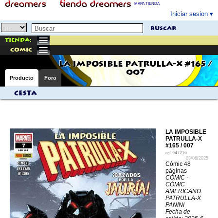
MAPA TIENDA
Iniciar sesion
buscar
Tienda:
comic
LA IMPOSIBLE PATRULLA-X #165 /
007
Producto
Foro
Cesta
LA IMPOSIBLE
PATRULLA-X
#165 / 007
ref
947216
03/06/2025
Cómic 48
páginas
CÓMIC -
CÓMIC
AMERICANO:
PATRULLA-X
PANINI
Fecha de