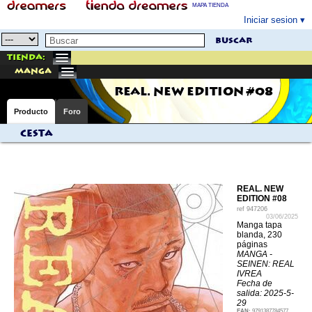
MAPA TIENDA
Iniciar sesion
buscar
Tienda:
manga
REAL. NEW EDITION #08
Producto
Foro
Cesta
REAL. NEW
EDITION #08
ref
947206
03/06/2025
Manga tapa
blanda, 230
páginas
MANGA -
SEINEN: REAL
IVREA
Fecha de
salida: 2025-5-
29
EAN:
9791387784577