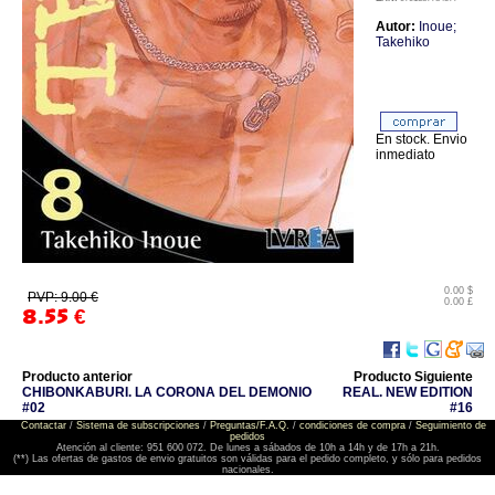
Autor:
Inoue;
Takehiko
En stock. Envio
inmediato
0.00 $
PVP: 9.00 €
0.00 £
8.55
€
Producto anterior
Producto Siguiente
CHIBONKABURI. LA CORONA DEL DEMONIO
REAL. NEW EDITION
#02
#16
Contactar
/
Sistema de subscripciones
/
Preguntas/F.A.Q.
/
condiciones de compra
/
Seguimiento de
pedidos
Atención al cliente: 951 600 072. De lunes a sábados de 10h a 14h y de 17h a 21h.
(**) Las ofertas de gastos de envio gratuitos son válidas para el pedido completo, y sólo para pedidos
nacionales.