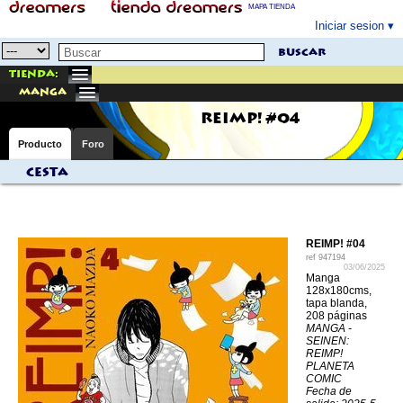
MAPA TIENDA
Iniciar sesion
buscar
Tienda:
manga
REIMP! #04
Producto
Foro
Cesta
REIMP! #04
ref
947194
03/06/2025
Manga
128x180cms,
tapa blanda,
208 páginas
MANGA -
SEINEN:
REIMP!
PLANETA
COMIC
Fecha de