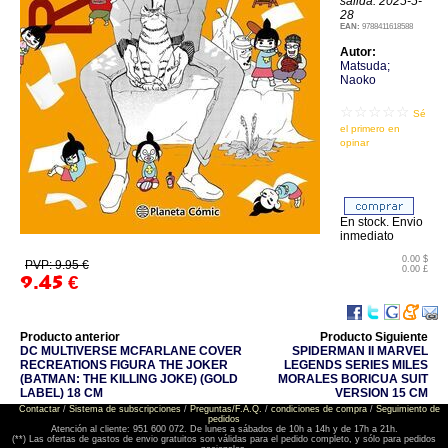
salida: 2025-5-
28
EAN:
9788411618588
Autor:
Matsuda;
Naoko
☆☆☆☆☆
Sé
el primero en
opinar
En stock. Envio
inmediato
0.00 $
PVP: 9.95 €
0.00 £
9.45
€
Producto anterior
Producto Siguiente
DC MULTIVERSE MCFARLANE COVER
SPIDERMAN II MARVEL
RECREATIONS FIGURA THE JOKER
LEGENDS SERIES MILES
(BATMAN: THE KILLING JOKE) (GOLD
MORALES BORICUA SUIT
LABEL) 18 CM
VERSION 15 CM
Contactar
/
Sistema de subscripciones
/
Preguntas/F.A.Q.
/
condiciones de compra
/
Seguimiento de
pedidos
Atención al cliente: 951 600 072. De lunes a sábados de 10h a 14h y de 17h a 21h.
(**) Las ofertas de gastos de envio gratuitos son válidas para el pedido completo, y sólo para pedidos