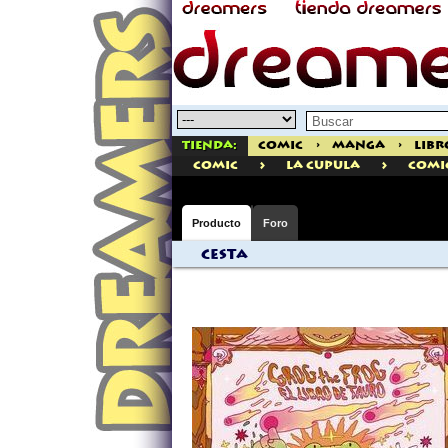
Tienda:
Comic
>
Manga
>
Libr
>
>
comic
La Cupula
Comi
Producto
Foro
Cesta