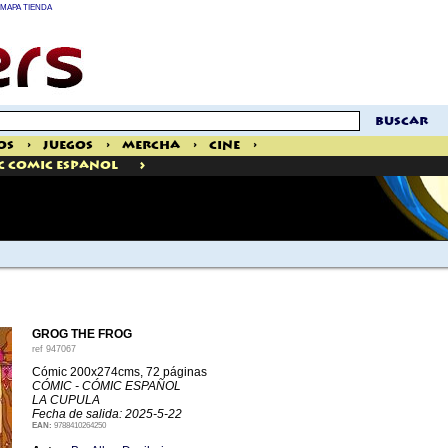
MAPA TIENDA
buscar
os
>
Juegos
>
Mercha
>
Cine
>
>
c Comic Espanol
GROG THE FROG
ref
947067
Cómic 200x274cms, 72 páginas
CÓMIC - CÓMIC ESPAÑOL
LA CUPULA
Fecha de salida: 2025-5-22
EAN:
9788410264250