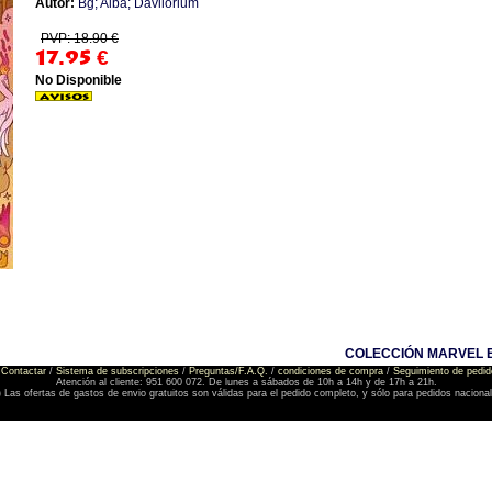
Autor:
Bg; Alba; Davilorium
PVP: 18.90 €
17.95
€
No Disponible
COLECCIÓN MARVEL E
Contactar
/
Sistema de subscripciones
/
Preguntas/F.A.Q.
/
condiciones de compra
/
Seguimiento de pedid
Atención al cliente: 951 600 072. De lunes a sábados de 10h a 14h y de 17h a 21h.
) Las ofertas de gastos de envio gratuitos son válidas para el pedido completo, y sólo para pedidos naciona