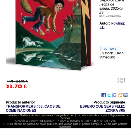
SALAMANDRA
Fecha de
salida: 2025-5-
29
EAN:
9788419868282
Autor:
Rowling;
J.k.
En stock. Envio
inmediato
0.00 $
PVP: 24.95 €
0.00 £
23.70
€
Producto anterior
Producto Siguiente
TRANSFORMERS #03. CAOS DE
ESPERO QUE SEAS FELIZ;
COMBINACIONES
ZORRA #05
Contactar
/
Sistema de subscripciones
/
Preguntas/F.A.Q.
/
condiciones de compra
/
Seguimiento de
pedidos
Atención al cliente: 951 600 072. De lunes a sábados de 10h a 14h y de 17h a 21h.
(**) Las ofertas de gastos de envio gratuitos son válidas para el pedido completo, y sólo para pedidos
nacionales.