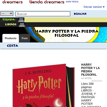
MAPA TIENDA
Iniciar sesion
buscar
Tienda:
libros
HARRY POTTER Y LA PIEDRA
FILOSOFAL
Producto
Foro
Cesta
HARRY
POTTER Y LA
PIEDRA
FILOSOFAL
ref
947052
29/05/2025
Libro 288
páginas
LIBROS -
JUVENIL Y
FANTASÍA:
HARRY
POTTER