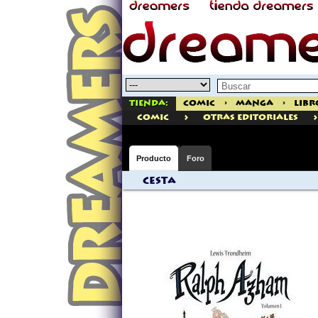
Tienda:
Comic
>
Manga
>
Libr
>
>
comic
Otras Editoriales
Producto
Foro
Cesta