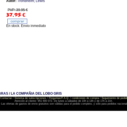
Autor:
Trondheim; Lewis
PVP: 39.95 €
37.95
€
En stock. Envio inmediato
BRAS / LA COMPAÑIA DEL LOBO GRIS
Contactar
/
Sistema de subscripciones
/
Preguntas/F.A.Q.
/
condiciones de compra
/
Seguimiento de pedid
Atención al cliente: 951 600 072. De lunes a sábados de 10h a 14h y de 17h a 21h.
) Las ofertas de gastos de envio gratuitos son válidas para el pedido completo, y sólo para pedidos naciona