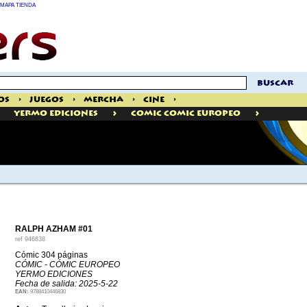
MAPA TIENDA
buscar
os
>
Juegos
>
Mercha
>
Cine
>
>
>
Yermo Ediciones
Comic Comic Europeo
RALPH AZHAM #01
ref
946838
Cómic 304 páginas
CÓMIC - CÓMIC EUROPEO
YERMO EDICIONES
Fecha de salida: 2025-5-22
EAN:
9788410446830