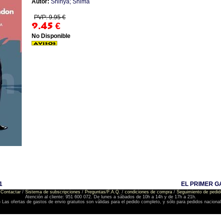
Autor:
Shinya; Shima
PVP: 9.95 €
9.45
€
No Disponible
1
EL PRIMER G
Contactar
/
Sistema de subscripciones
/
Preguntas/F.A.Q.
/
condiciones de compra
/
Seguimiento de pedid
Atención al cliente: 951 600 072. De lunes a sábados de 10h a 14h y de 17h a 21h.
) Las ofertas de gastos de envio gratuitos son válidas para el pedido completo, y sólo para pedidos naciona