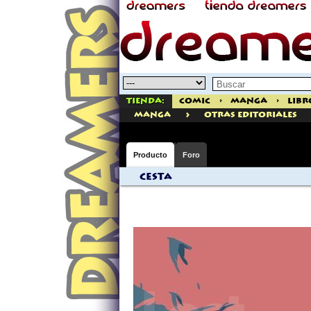
Tienda:
Comic
>
Manga
>
Libr
>
manga
Otras Editoriales
Producto
Foro
Cesta