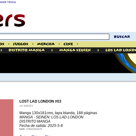
MAPA TIENDA
buscar
os
>
Juegos
>
Mercha
>
Cine
>
>
>
>
Distrito Manga
Manga Seinen
Los Lad Lon
LOST LAD LONDON #03
ref
946453
Manga 130x181cms, tapa blanda, 188 páginas
MANGA - SEINEN: LOS LAD LONDON
DISTRITO MANGA
Fecha de salida: 2025-5-8
EAN:
9788419819376