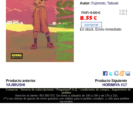
Autor:
Fujimoto; Tatsuki
0.00 $
PVP: 9.00 €
0.00 £
8.55
€
En stock. Envio inmediato
Producto anterior
Producto Siguiente
YAJIRUSHI
HORIMIYA #17
Contactar
/
Sistema de subscripciones
/
Preguntas/F.A.Q.
/
condiciones de compra
/
Seguimiento de
pedidos
Atención al cliente: 951 600 072. De lunes a sábados de 10h a 14h y de 17h a 21h.
(**) Las ofertas de gastos de envio gratuitos son válidas para el pedido completo, y sólo para pedidos
nacionales.