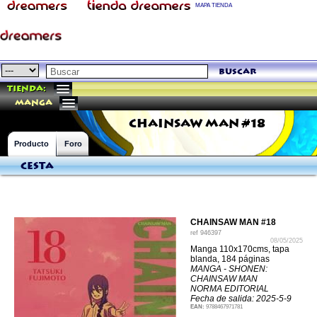
MAPA TIENDA
buscar
Tienda:
manga
CHAINSAW MAN #18
Producto
Foro
Cesta
CHAINSAW MAN #18
ref
946397
08/05/2025
Manga 110x170cms, tapa
blanda, 184 páginas
MANGA - SHONEN:
CHAINSAW MAN
NORMA EDITORIAL
Fecha de salida: 2025-5-9
EAN:
9788467971781