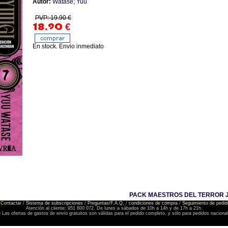
Autor:
Watase; Yuu
PVP: 19.90 €
18.90
€
En stock. Envio inmediato
PACK MAESTROS DEL TERROR JA
Contactar
/
Sistema de subscripciones
/
Preguntas/F.A.Q.
/
condiciones de compra
/
Seguimiento de pedid
Atención al cliente: 951 600 072. De lunes a sábados de 10h a 14h y de 17h a 21h.
) Las ofertas de gastos de envio gratuitos son válidas para el pedido completo, y sólo para pedidos naciona