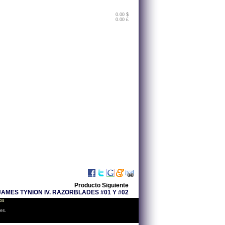
0.00 $
0.00 £
Producto Siguiente
MES TYNION IV. RAZORBLADES #01 Y #02
os
les.