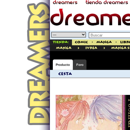
Tienda:
Comic
>
Manga
>
Libr
>
>
manga
Ivrea
Manga S
Producto
Foro
Cesta