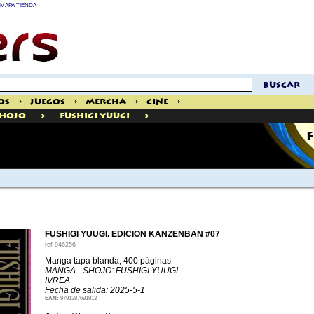
MAPA TIENDA
buscar
os
>
Juegos
>
Mercha
>
Cine
>
>
>
hojo
Fushigi Yuugi
F
FUSHIGI YUUGI. EDICION KANZENBAN #07
ref
946256
Manga tapa blanda, 400 páginas
MANGA - SHOJO: FUSHIGI YUUGI
IVREA
Fecha de salida: 2025-5-1
EAN:
9791387691912