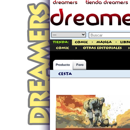
Tienda:
Comic
>
Manga
>
Libr
>
>
comic
Otras Editoriales
Producto
Foro
Cesta