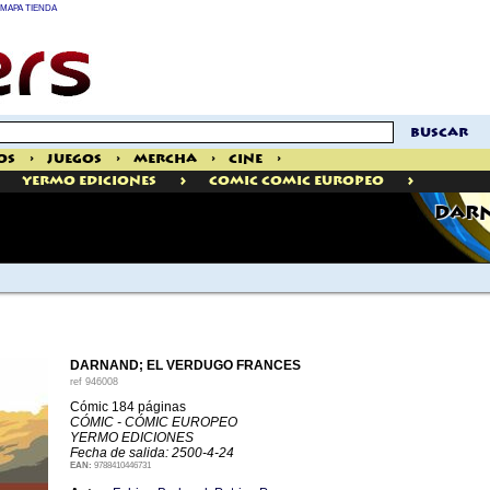
MAPA TIENDA
buscar
os
>
Juegos
>
Mercha
>
Cine
>
>
>
Yermo Ediciones
Comic Comic Europeo
DARN
DARNAND; EL VERDUGO FRANCES
ref
946008
Cómic 184 páginas
CÓMIC - CÓMIC EUROPEO
YERMO EDICIONES
Fecha de salida: 2500-4-24
EAN:
9788410446731