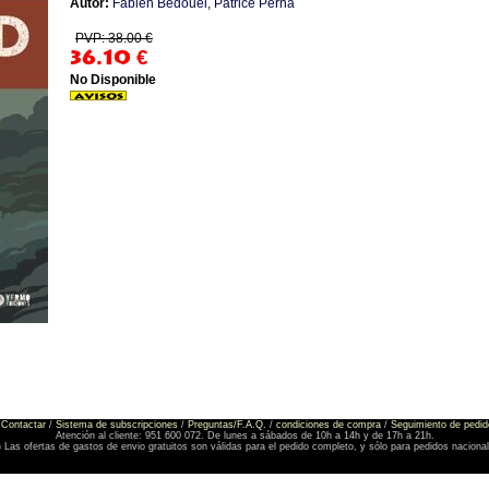
Autor:
Fabien Bedouel
,
Patrice Perna
PVP: 38.00 €
36.10
€
No Disponible
Contactar
/
Sistema de subscripciones
/
Preguntas/F.A.Q.
/
condiciones de compra
/
Seguimiento de pedid
Atención al cliente: 951 600 072. De lunes a sábados de 10h a 14h y de 17h a 21h.
) Las ofertas de gastos de envio gratuitos son válidas para el pedido completo, y sólo para pedidos naciona