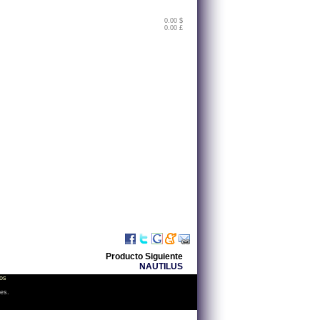
0.00 $
0.00 £
Producto Siguiente
NAUTILUS
os
les.