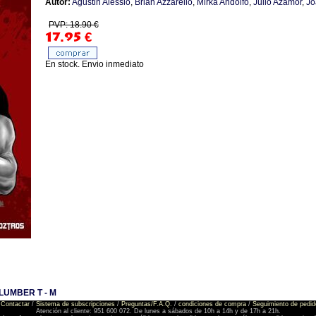
Autor:
Agustin Alessio
,
Brian Azzarello
,
Mirka Andolfo
,
Julio Azamor
,
Jo
PVP: 18.90 €
17.95
€
En stock. Envio inmediato
UMBER T - M
Contactar
/
Sistema de subscripciones
/
Preguntas/F.A.Q.
/
condiciones de compra
/
Seguimiento de pedid
Atención al cliente: 951 600 072. De lunes a sábados de 10h a 14h y de 17h a 21h.