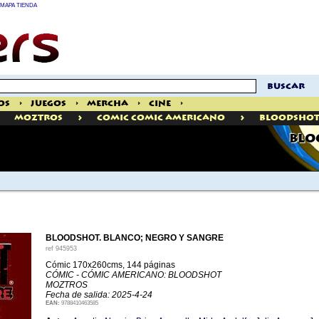
MAPA TIENDA
buscar
os
>
Juegos
>
Mercha
>
Cine
>
>
>
Moztros
Comic Comic Americano
Bloodsho
BLO
BLOODSHOT. BLANCO; NEGRO Y SANGRE
ref
945953
Cómic 170x260cms, 144 páginas
CÓMIC - CÓMIC AMERICANO: BLOODSHOT
MOZTROS
Fecha de salida: 2025-4-24
EAN:
9788410463585