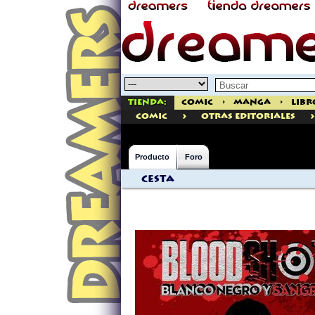
Tienda:
Comic
>
Manga
>
Libr
>
>
comic
Otras Editoriales
Producto
Foro
Cesta