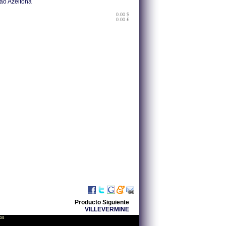
ao Azeitona
0.00 $
0.00 £
Producto Siguiente
VILLEVERMINE
os