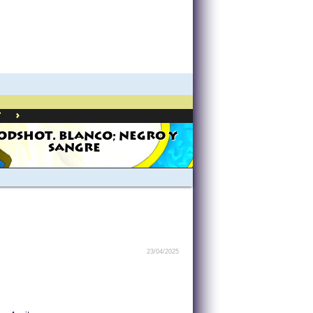
>
t
ODSHOT. BLANCO; NEGRO Y
SANGRE
23/04/2025