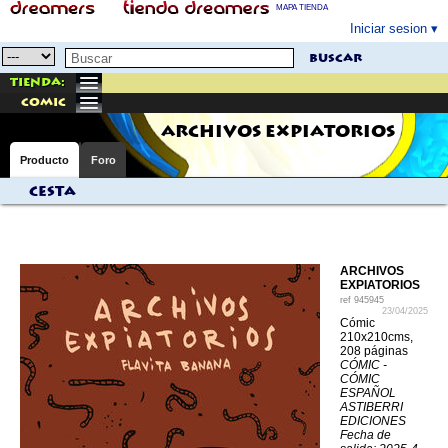
MAPA TIENDA
Iniciar sesion
buscar
Tienda:
comic
ARCHIVOS EXPIATORIOS
Producto
Foro
Cesta
ARCHIVOS
EXPIATORIOS
ref
945945
23/04/2025
Cómic
210x210cms,
208 páginas
CÓMIC -
CÓMIC
ESPAÑOL
ASTIBERRI
EDICIONES
Fecha de