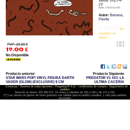
salida: 2025-4-
23
EAN:
9788410332485
Autor:
Banana;
Flavita
☆☆☆☆☆
Sé
el primero en
opinar
0.00 $
PVP: 20.00 €
0.00 £
19.00
€
No Disponible
Producto anterior
Producto Siguiente
STAR WARS POP! VINYL FIGURA DARTH
PREDATOR V1 #03. LA
VADER (GLOW) (EXCLUSIVE) 9 CM
ULTIMA CACERIA
Contactar
/
Sistema de subscripciones
/
Preguntas/F.A.Q.
/
condiciones de compra
/
Seguimiento de
pedidos
Atención al cliente: 951 600 072. De lunes a sábados de 10h a 14h y de 17h a 21h.
(**) Las ofertas de gastos de envio gratuitos son válidas para el pedido completo, y sólo para pedidos
nacionales.