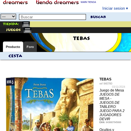
MAPA TIENDA
Iniciar sesion
buscar
Tienda:
juegos
TEBAS
Producto
Foro
Cesta
TEBAS
ref
940760
03/11/2024
Juego de Mesa
JUEGOS DE
MESA -
JUEGOS DE
TABLERO:
JUEGO PARA 2
JUGADORES
DEVIR
EAN:
8436607945666
Ocultos y