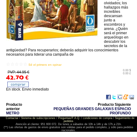
olvidados; los
hallazgos más
increíbles
descansan
junto a
escombros y
arena. ¿Quién
será el primer
arqueólogo en
descubrir los
secretos de la
antigüedad? Para recuperarlos; deberás adquirir los conocimientos
necesarios para liderar una campaña de
☆☆☆☆☆
Sé el primero en opinar
0.00 $
PVP: 44.95 €
0.00 £
42.70
€
En stock. Envio inmediato
Producto
Producto Siguiente
anterior
PEQUEÑAS GRANDES GALAXIAS ESPACIO
METRO
PROFUNDO
Contactar
/
Sistema de subscripciones
/
Preguntas/F.A.Q.
/
condiciones de compra
/
Seguimiento de
pedidos
Atención al cliente: 951 600 072. De lunes a sábados de 10h a 14h y de 17h a 21h.
(**) Las ofertas de gastos de envio gratuitos son válidas para el pedido completo, y sólo para pedidos
nacionales.