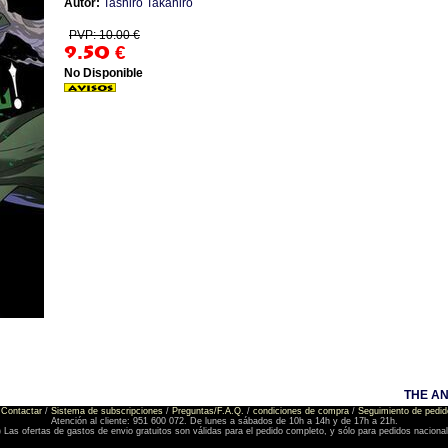
Autor:
Tashiro Takahiro
PVP: 10.00 €
9.50
€
No Disponible
THE AN
Contactar
/
Sistema de subscripciones
/
Preguntas/F.A.Q.
/
condiciones de compra
/
Seguimiento de pedid
Atención al cliente: 951 600 072. De lunes a sábados de 10h a 14h y de 17h a 21h.
) Las ofertas de gastos de envio gratuitos son válidas para el pedido completo, y sólo para pedidos naciona