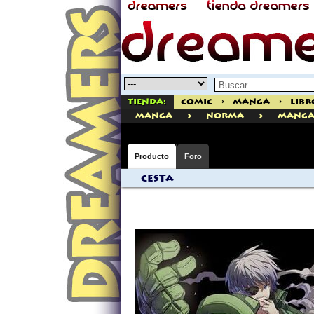
Tienda:
Comic
>
Manga
>
Libr
>
>
manga
Norma
Manga 
Producto
Foro
Cesta