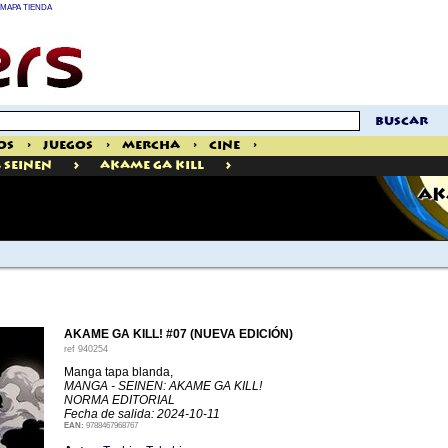
MAPA TIENDA
buscar
os
>
Juegos
>
Mercha
>
Cine
>
>
>
Seinen
Akame Ga Kill
AK
AKAME GA KILL! #07 (NUEVA EDICIÓN)
ref
940254
Manga tapa blanda,
MANGA - SEINEN: AKAME GA KILL!
NORMA EDITORIAL
Fecha de salida: 2024-10-11
EAN:
9788467968767