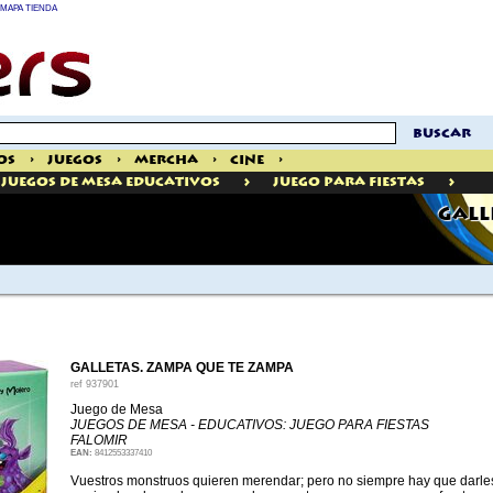
MAPA TIENDA
buscar
os
>
Juegos
>
Mercha
>
Cine
>
>
>
Juegos De Mesa Educativos
Juego Para Fiestas
GALL
GALLETAS. ZAMPA QUE TE ZAMPA
ref
937901
Juego de Mesa
JUEGOS DE MESA - EDUCATIVOS: JUEGO PARA FIESTAS
FALOMIR
EAN:
8412553337410
Vuestros monstruos quieren merendar; pero no siempre hay que darles 