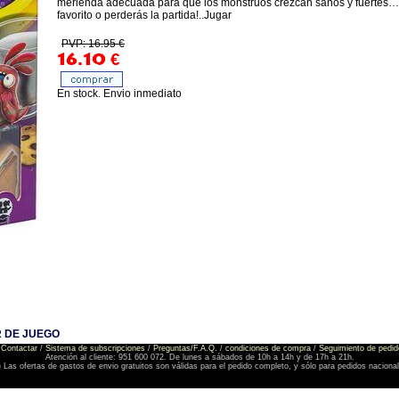
merienda adecuada para que los monstruos crezcan sanos y fuertes… P
favorito o perderás la partida!..Jugar
PVP: 16.95 €
16.10
€
En stock. Envio inmediato
 DE JUEGO
Contactar
/
Sistema de subscripciones
/
Preguntas/F.A.Q.
/
condiciones de compra
/
Seguimiento de pedid
Atención al cliente: 951 600 072. De lunes a sábados de 10h a 14h y de 17h a 21h.
) Las ofertas de gastos de envio gratuitos son válidas para el pedido completo, y sólo para pedidos naciona