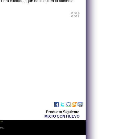
ero cuidado; ¡que no te quiten tu alimento
0.00 $
0.00 £
Producto Siguiente
MIXTO CON HUEVO
os
les.