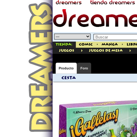
Tienda:
Comic
>
Manga
>
Libr
>
>
juegos
Juegos de Mesa
Producto
Foro
Cesta