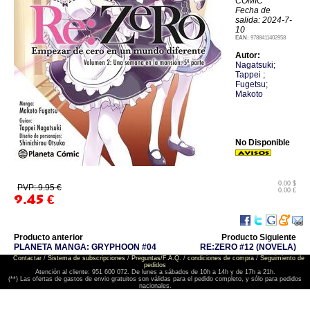
COMIC
Fecha de
salida: 2024-7-
10
EAN:
9788411402958
Autor:
Nagatsuki;
Tappei ;
Fugetsu;
Makoto
No Disponible
0.00 $
PVP: 9.95 €
0.00 £
9.45
€
Producto anterior
Producto Siguiente
PLANETA MANGA: GRYPHOON #04
RE:ZERO #12 (NOVELA)
Contactar
/
Sistema de subscripciones
/
Preguntas/F.A.Q.
/
condiciones de compra
/
Seguimiento de
pedidos
Atención al cliente: 951 600 072. De lunes a sábados de 10h a 14h y de 17h a 21h.
(**) Las ofertas de gastos de envio gratuitos son válidas para el pedido completo, y sólo para pedidos
nacionales.