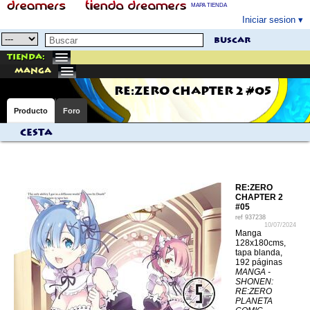
MAPA TIENDA
Iniciar sesion
buscar
Tienda:
manga
RE:ZERO CHAPTER 2 #05
Producto
Foro
Cesta
RE:ZERO
CHAPTER 2
#05
ref
937238
10/07/2024
Manga
128x180cms,
tapa blanda,
192 páginas
MANGA -
SHONEN:
RE:ZERO
PLANETA