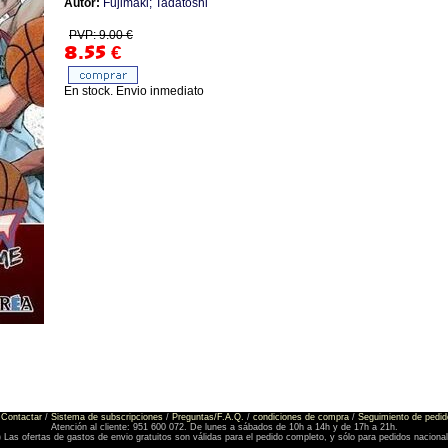
Autor:
Fujimaki; Tadatoshi
PVP: 9.00 €
8.55
€
En stock. Envio inmediato
Contactar
/
Sistema de subscripciones
/
Preguntas/F.A.Q.
/
condiciones de compra
/
Seguimiento de pedid
Atención al cliente: 951 600 072. De lunes a sábados de 10h a 14h y de 17h a 21h.
) Las ofertas de gastos de envio gratuitos son válidas para el pedido completo, y sólo para pedidos naciona