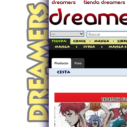
Tienda:
Comic
>
Manga
>
Libr
>
>
manga
Ivrea
Manga 
Producto
Foro
Cesta