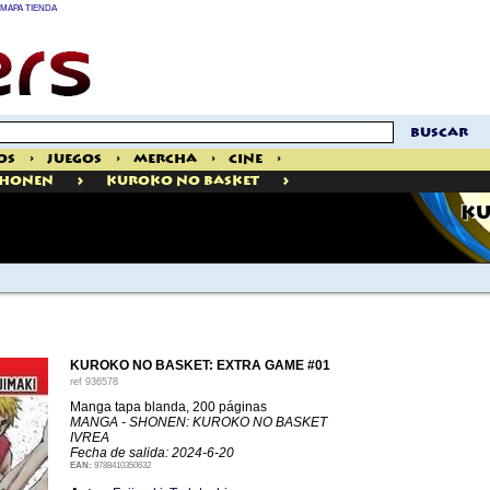
MAPA TIENDA
buscar
os
>
Juegos
>
Mercha
>
Cine
>
>
>
Shonen
Kuroko No Basket
KU
KUROKO NO BASKET: EXTRA GAME #01
ref
936578
Manga tapa blanda, 200 páginas
MANGA - SHONEN: KUROKO NO BASKET
IVREA
Fecha de salida: 2024-6-20
EAN:
9788410350632