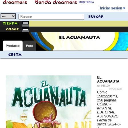
MAPA TIENDA
Iniciar sesion
buscar
Tienda:
comic
EL ACUANAUTA
Producto
Foro
Cesta
EL
ACUANAUTA
ref
936199
07/06/2024
Cómic
150x220cms,
256 páginas
CÓMIC -
INFANTIL
EDITORIAL
ASTRONAVE
Fecha de
salida: 2024-6-