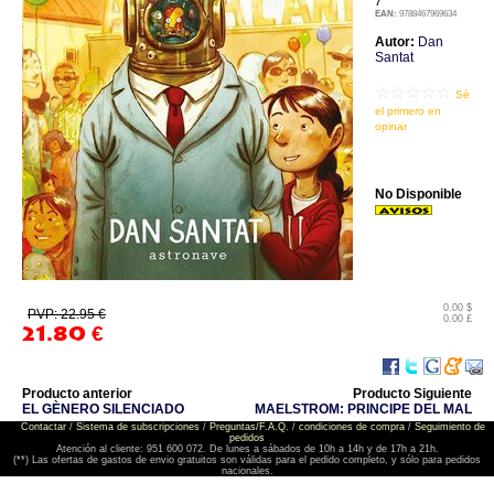
7
EAN:
9788467969634
Autor:
Dan
Santat
☆☆☆☆☆
Sé
el primero en
opinar
No Disponible
0.00 $
PVP: 22.95 €
0.00 £
21.80
€
Producto anterior
Producto Siguiente
EL GÈNERO SILENCIADO
MAELSTROM: PRINCIPE DEL MAL
Contactar
/
Sistema de subscripciones
/
Preguntas/F.A.Q.
/
condiciones de compra
/
Seguimiento de
pedidos
Atención al cliente: 951 600 072. De lunes a sábados de 10h a 14h y de 17h a 21h.
(**) Las ofertas de gastos de envio gratuitos son válidas para el pedido completo, y sólo para pedidos
nacionales.