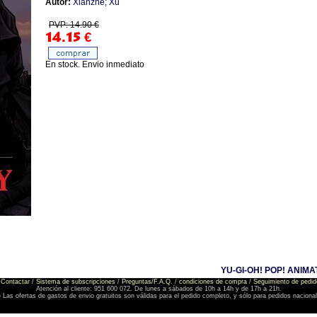
Autor:
Xianzhe; Xu
PVP: 14.90 €
14.15
€
En stock. Envio inmediato
YU-GI-OH! POP! ANIMA
Contactar
/
Sistema de subscripciones
/
Preguntas/F.A.Q.
/
condiciones de compra
/
Seguimiento de pedid
Atención al cliente: 951 600 072. De lunes a sábados de 10h a 14h y de 17h a 21h.
) Las ofertas de gastos de envio gratuitos son válidas para el pedido completo, y sólo para pedidos naciona