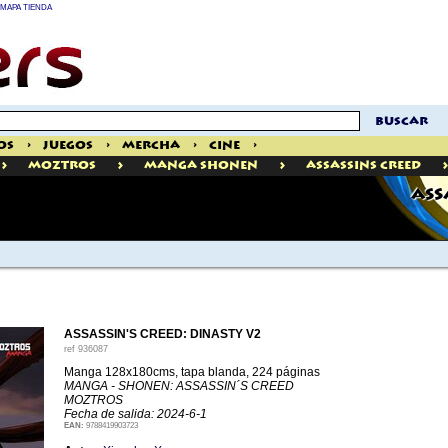
MAPA TIENDA
buscar
os
>
Juegos
>
Mercha
>
Cine
>
>
>
>
>
Moztros
Manga Shonen
AssassinS Creed
ASS
ASSASSIN'S CREED: DINASTY V2
ref
936087
Manga 128x180cms, tapa blanda, 224 páginas
MANGA - SHONEN: ASSASSIN´S CREED
MOZTROS
Fecha de salida: 2024-6-1
EAN:
9788419903723