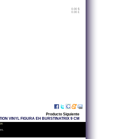
0.00 $
0.00 £
Producto Siguiente
TION VINYL FIGURA EH BURSTINATRIX 9 CM
os
les.