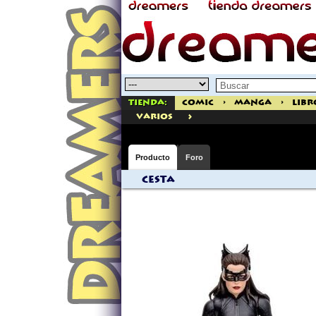
Tienda:
Comic
>
Manga
>
Libr
>
varios
Producto
Foro
Cesta