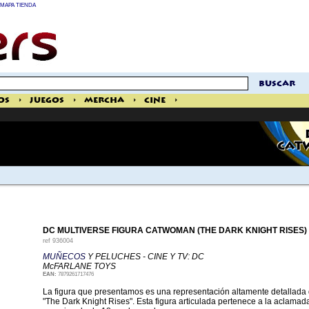
MAPA TIENDA
buscar
os
>
Juegos
>
Mercha
>
Cine
>
CAT
DC MULTIVERSE FIGURA CATWOMAN (THE DARK KNIGHT RISES)
ref
936004
MUÑECOS
Y PELUCHES - CINE Y TV: DC
McFARLANE TOYS
EAN:
7879261717476
La figura que presentamos es una representación altamente detallada
"The Dark Knight Rises". Esta figura articulada pertenece a la aclamada