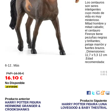
Los centauros
son seres
inteligentes
cuyo modo de
vida es muy
misterioso.
Mitad hombre y
mitad caballo;
el centauro
Firenze tiene
pezuñas negras
y brillantes;
pelaje marrón y
fuertes brazos.
..Dimensiones:
11;7 x 5;3 12 cm
.Edad
recomendada:
6-12.. Más
0.00 $
PVP: 16.95 €
0.00 £
16.10
€
No Disponible
Producto anterior
Producto Siguiente
HARRY POTTER FIGURA
HARRY POTTER FIGURA LUNA
HERMIONE GRANGER &
LOVEGOOD & BABY THESTRAL
CROOKSHANKS