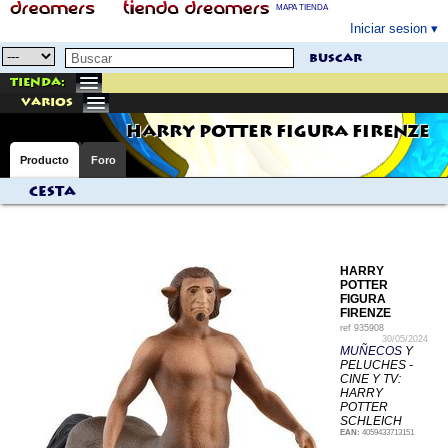
MAPA TIENDA
Iniciar sesion
buscar
Tienda:
varios
HARRY POTTER FIGURA FIRENZE
Producto
Foro
Cesta
HARRY
POTTER
FIGURA
FIRENZE
ref
935908
30/05/2024
MUÑECOS
Y
PELUCHES -
CINE Y TV:
HARRY
POTTER
SCHLEICH
EAN:
4059433713151