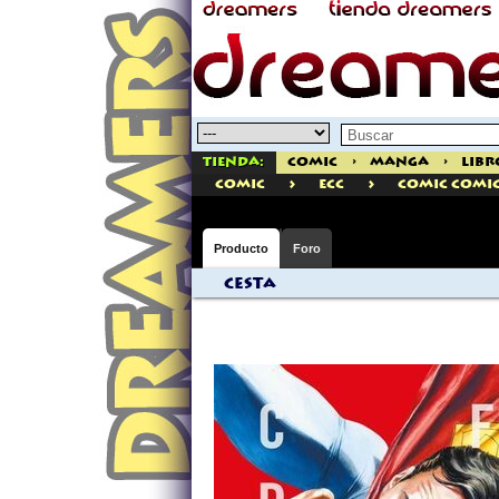
Tienda:
Comic
>
Manga
>
Libr
>
>
comic
ECC
Comic Comi
Producto
Foro
Cesta