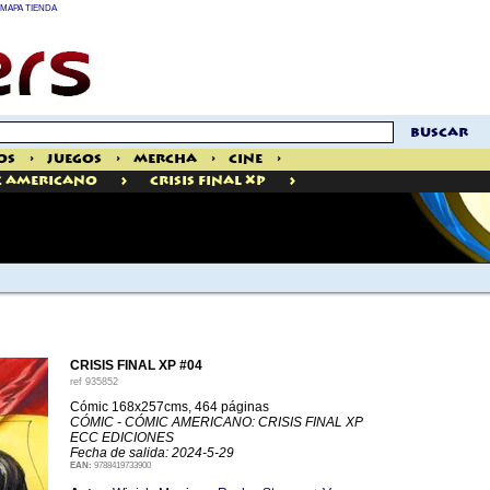
MAPA TIENDA
buscar
os
>
Juegos
>
Mercha
>
Cine
>
>
>
c Americano
Crisis Final Xp
CRISIS FINAL XP #04
ref
935852
Cómic 168x257cms, 464 páginas
CÓMIC - CÓMIC AMERICANO: CRISIS FINAL XP
ECC EDICIONES
Fecha de salida: 2024-5-29
EAN:
9788419733900