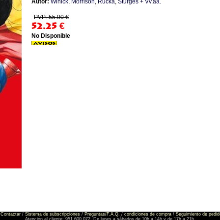
Autor:
Winick
,
Morrison
,
Rucka
,
Sturges + Vv.aa.
PVP: 55.00 €
52.25
€
No Disponible
Contactar
/
Sistema de subscripciones
/
Preguntas/F.A.Q.
/
condiciones de compra
/
Seguimiento de pedid
Atención al cliente: 951 600 072. De lunes a sábados de 10h a 14h y de 17h a 21h.