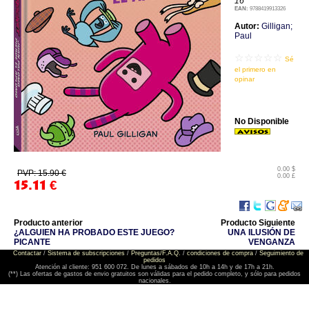
16
EAN:
9788419913326
Autor:
Gilligan;
Paul
☆☆☆☆☆
Sé
el primero en
opinar
No Disponible
0.00 $
PVP: 15.90 €
0.00 £
15.11
€
Producto anterior
Producto Siguiente
¿ALGUIEN HA PROBADO ESTE JUEGO?
UNA ILUSIÓN DE
PICANTE
VENGANZA
Contactar
/
Sistema de subscripciones
/
Preguntas/F.A.Q.
/
condiciones de compra
/
Seguimiento de
pedidos
Atención al cliente: 951 600 072. De lunes a sábados de 10h a 14h y de 17h a 21h.
(**) Las ofertas de gastos de envio gratuitos son válidas para el pedido completo, y sólo para pedidos
nacionales.