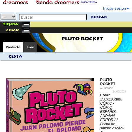
MAPA TIENDA
Iniciar sesion
buscar
Tienda:
comic
PLUTO ROCKET
Producto
Foro
Cesta
PLUTO
ROCKET
ref
935756
24/05/2024
Cómic
150x210cms,
CÓMIC -
CÓMIC
ESPAÑOL
ANDANA
EDITORIAL
Fecha de
salida: 2024-5-