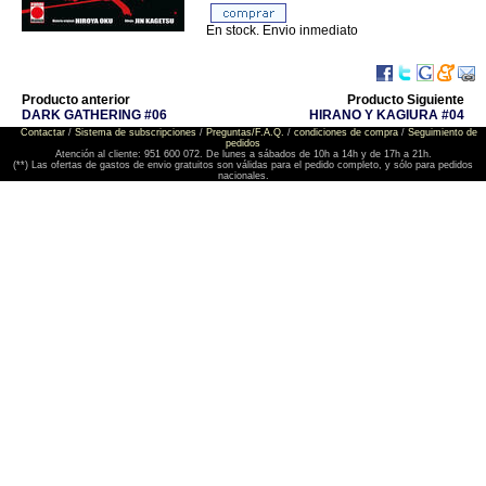
En stock. Envio inmediato
Producto anterior
Producto Siguiente
DARK GATHERING #06
HIRANO Y KAGIURA #04
Contactar
/
Sistema de subscripciones
/
Preguntas/F.A.Q.
/
condiciones de compra
/
Seguimiento de
pedidos
Atención al cliente: 951 600 072. De lunes a sábados de 10h a 14h y de 17h a 21h.
(**) Las ofertas de gastos de envio gratuitos son válidas para el pedido completo, y sólo para pedidos
nacionales.