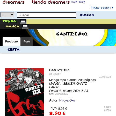
MAPA TIENDA
Iniciar sesion
buscar
Tienda:
manga
GANTZ:E #02
Producto
Foro
Cesta
GANTZ:E #02
ref
935567
21/05/2024
Manga tapa blanda, 208 páginas
MANGA - SEINEN: GANTZ
PANINI
Fecha de salida: 2024-5-23
EAN:
9788410511972
Autor:
Hiroya Oku
0.00 $
PVP: 8.95 €
0.00 £
8.50
€