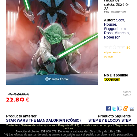
Fecha de
salida: 2024-5-
22
EAN:
9788411611879
Autor:
Scott
,
Houser
,
Guggenheim
,
Ross
,
Miracolo
,
Roberson
☆☆☆☆☆
Sé
el primero en
opinar
No Disponible
0.00 $
PVP: 24.00 €
0.00 £
22.80
€
Producto anterior
Producto Siguiente
STAR WARS THE MANDALORIAN (CÓMIC)
STEP BY BLOODY STEP
Contactar
/
Sistema de subscripciones
/
Preguntas/F.A.Q.
/
condiciones de compra
/
Seguimiento de
pedidos
Atención al cliente: 951 600 072. De lunes a sábados de 10h a 14h y de 17h a 21h.
(**) Las ofertas de gastos de envio gratuitos son válidas para el pedido completo, y sólo para pedidos