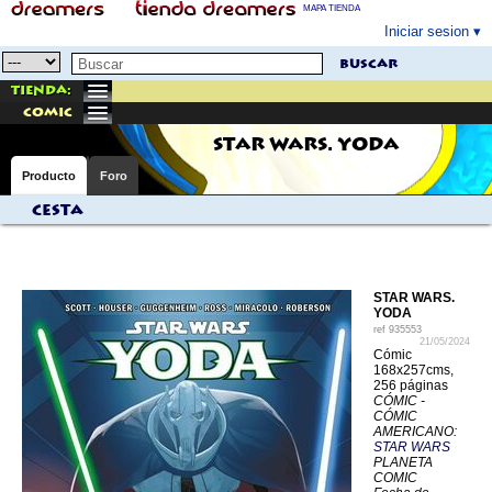
MAPA TIENDA
Iniciar sesion
buscar
Tienda:
comic
STAR WARS. YODA
Producto
Foro
Cesta
STAR WARS.
YODA
ref
935553
21/05/2024
Cómic
168x257cms,
256 páginas
CÓMIC -
CÓMIC
AMERICANO:
STAR WARS
PLANETA
COMIC