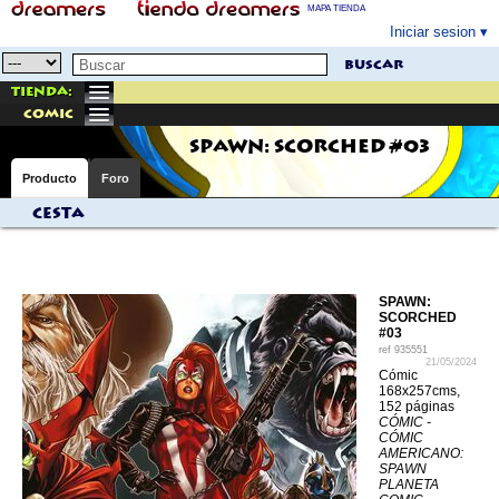
MAPA TIENDA
Iniciar sesion
buscar
Tienda:
comic
SPAWN: SCORCHED #03
Producto
Foro
Cesta
SPAWN:
SCORCHED
#03
ref
935551
21/05/2024
Cómic
168x257cms,
152 páginas
CÓMIC -
CÓMIC
AMERICANO:
SPAWN
PLANETA