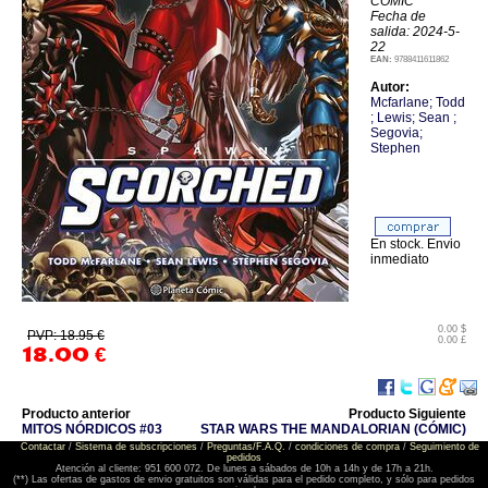
COMIC
Fecha de
salida: 2024-5-
22
EAN:
9788411611862
Autor:
Mcfarlane; Todd
; Lewis; Sean ;
Segovia;
Stephen
En stock. Envio
inmediato
0.00 $
PVP: 18.95 €
0.00 £
18.00
€
Producto anterior
Producto Siguiente
MITOS NÓRDICOS #03
STAR WARS THE MANDALORIAN (CÓMIC)
Contactar
/
Sistema de subscripciones
/
Preguntas/F.A.Q.
/
condiciones de compra
/
Seguimiento de
pedidos
Atención al cliente: 951 600 072. De lunes a sábados de 10h a 14h y de 17h a 21h.
(**) Las ofertas de gastos de envio gratuitos son válidas para el pedido completo, y sólo para pedidos