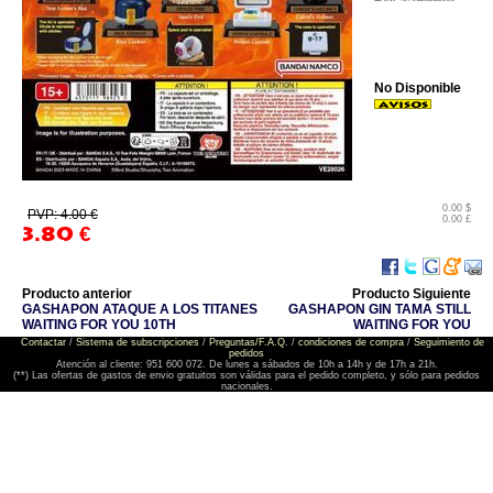
No Disponible
0.00 $
PVP: 4.00 €
0.00 £
3.80
€
Producto anterior
Producto Siguiente
GASHAPON ATAQUE A LOS TITANES
GASHAPON GIN TAMA STILL
WAITING FOR YOU 10TH
WAITING FOR YOU
Contactar
/
Sistema de subscripciones
/
Preguntas/F.A.Q.
/
condiciones de compra
/
Seguimiento de
pedidos
Atención al cliente: 951 600 072. De lunes a sábados de 10h a 14h y de 17h a 21h.
(**) Las ofertas de gastos de envio gratuitos son válidas para el pedido completo, y sólo para pedidos
nacionales.