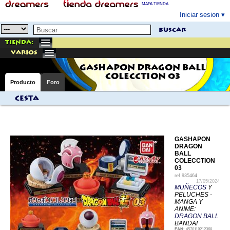
MAPA TIENDA
Iniciar sesion
buscar
Tienda:
varios
GASHAPON DRAGON BALL
COLECCTION 03
Producto
Foro
Cesta
GASHAPON
DRAGON
BALL
COLECCTION
03
ref
935464
17/05/2024
MUÑECOS
Y
PELUCHES -
MANGA Y
ANIME:
DRAGON BALL
BANDAI
EAN:
4570118212368