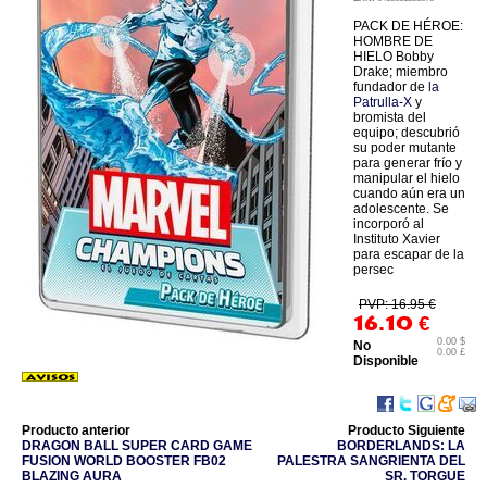
PACK DE HÉROE:
HOMBRE DE
HIELO Bobby
Drake; miembro
fundador de
la
Patrulla-X
y
bromista del
equipo; descubrió
su poder mutante
para generar frío y
manipular el hielo
cuando aún era un
adolescente. Se
incorporó al
Instituto Xavier
para escapar de la
persec
PVP: 16.95 €
16.10
€
0.00 $
No
0.00 £
Disponible
Producto anterior
Producto Siguiente
DRAGON BALL SUPER CARD GAME
BORDERLANDS: LA
FUSION WORLD BOOSTER FB02
PALESTRA SANGRIENTA DEL
BLAZING AURA
SR. TORGUE