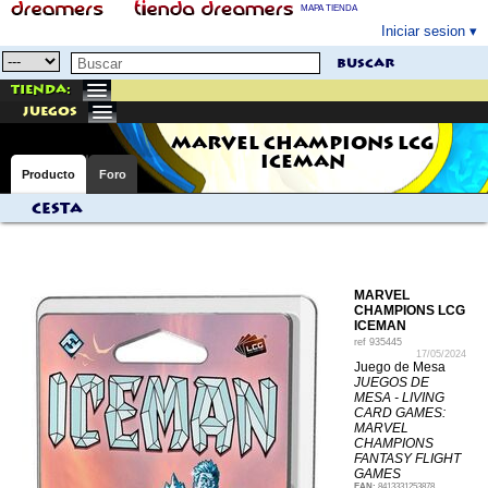
MAPA TIENDA
Iniciar sesion
buscar
Tienda:
juegos
MARVEL CHAMPIONS LCG
ICEMAN
Producto
Foro
Cesta
MARVEL
CHAMPIONS LCG
ICEMAN
ref
935445
17/05/2024
Juego de Mesa
JUEGOS DE
MESA - LIVING
CARD GAMES:
MARVEL
CHAMPIONS
FANTASY FLIGHT
GAMES
EAN:
8413331253878