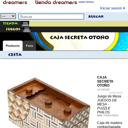
MAPA TIENDA
Iniciar sesion
buscar
Tienda:
juegos
CAJA SECRETA OTOÑO
Producto
Foro
Cesta
CAJA
SECRETA
OTOÑO
ref
935280
10/05/2024
Juego de Mesa
JUEGOS DE
MESA -
PUZZLE
PHILOS
EAN:
9789205768243
Caja de madera
contrachapada