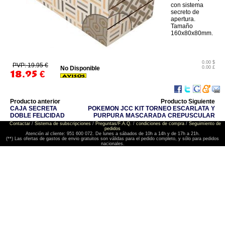
con sistema
secreto de
apertura.
Tamaño
160x80x80mm.
0.00 $
PVP: 19.95 €
No Disponible
0.00 £
18.95
€
Producto anterior
Producto Siguiente
CAJA SECRETA
POKEMON JCC KIT TORNEO ESCARLATA Y
DOBLE FELICIDAD
PURPURA MASCARADA CREPUSCULAR
Contactar
/
Sistema de subscripciones
/
Preguntas/F.A.Q.
/
condiciones de compra
/
Seguimiento de
pedidos
Atención al cliente: 951 600 072. De lunes a sábados de 10h a 14h y de 17h a 21h.
(**) Las ofertas de gastos de envio gratuitos son válidas para el pedido completo, y sólo para pedidos
nacionales.