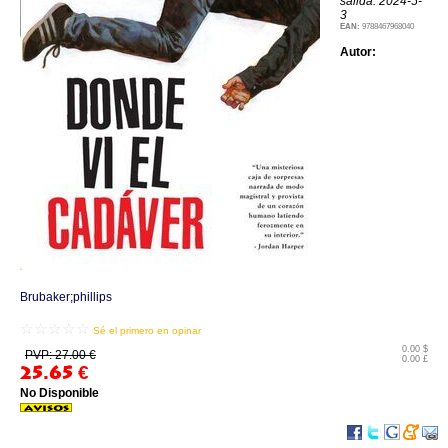
salida: 2024-5-
3
EAN:
9788467968040
Autor:
Brubaker;phillips
☆☆☆☆☆
Sé el primero en opinar
0.00 $
PVP: 27.00 €
0.00 £
25.65
€
No Disponible