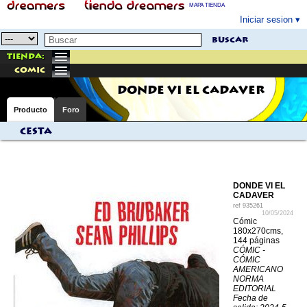
MAPA TIENDA
Iniciar sesion
buscar
Tienda:
comic
DONDE VI EL CADAVER
Producto
Foro
Cesta
DONDE VI EL
CADAVER
ref
935261
10/05/2024
Cómic
180x270cms,
144 páginas
CÓMIC -
CÓMIC
AMERICANO
NORMA
EDITORIAL
Fecha de