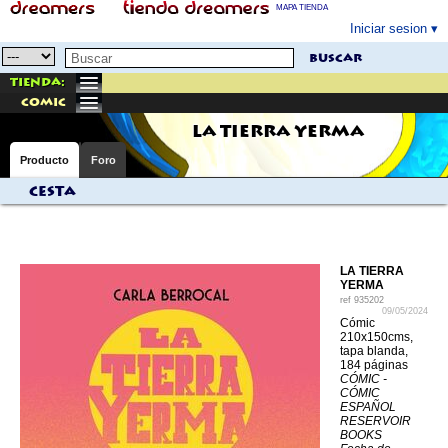
MAPA TIENDA
Iniciar sesion
buscar
Tienda:
comic
LA TIERRA YERMA
Producto
Foro
Cesta
LA TIERRA
YERMA
ref
935202
09/05/2024
Cómic
210x150cms,
tapa blanda,
184 páginas
CÓMIC -
CÓMIC
ESPAÑOL
RESERVOIR
BOOKS