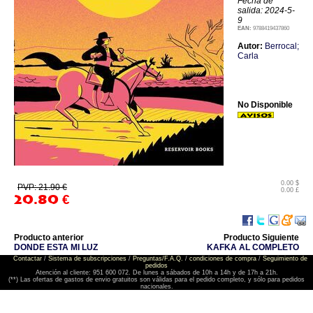
Fecha de
salida: 2024-5-
9
EAN:
9788419437860
Autor:
Berrocal;
Carla
No Disponible
0.00 $
PVP: 21.90 €
0.00 £
20.80
€
Producto anterior
Producto Siguiente
DONDE ESTA MI LUZ
KAFKA AL COMPLETO
Contactar
/
Sistema de subscripciones
/
Preguntas/F.A.Q.
/
condiciones de compra
/
Seguimiento de
pedidos
Atención al cliente: 951 600 072. De lunes a sábados de 10h a 14h y de 17h a 21h.
(**) Las ofertas de gastos de envio gratuitos son válidas para el pedido completo, y sólo para pedidos
nacionales.