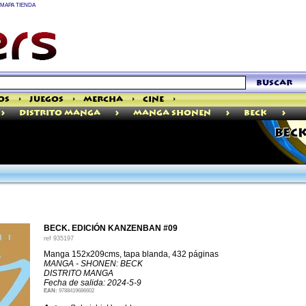
MAPA TIENDA
buscar
os
>
Juegos
>
Mercha
>
Cine
>
>
>
>
>
Distrito Manga
Manga Shonen
Beck
BECK
BECK. EDICIÓN KANZENBAN #09
ref
935197
Manga 152x209cms, tapa blanda, 432 páginas
MANGA - SHONEN: BECK
DISTRITO MANGA
Fecha de salida: 2024-5-9
EAN:
9788419686602