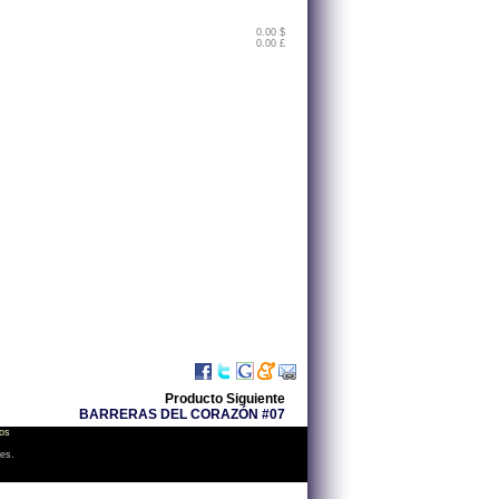
0.00 $
0.00 £
Producto Siguiente
BARRERAS DEL CORAZÓN #07
os
les.