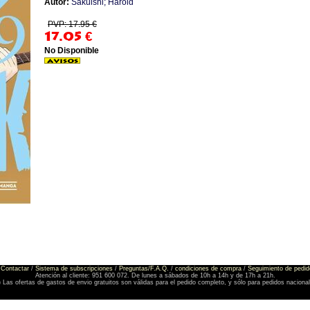
Autor:
Sakuishi; Harold
PVP: 17.95 €
17.05
€
No Disponible
Contactar
/
Sistema de subscripciones
/
Preguntas/F.A.Q.
/
condiciones de compra
/
Seguimiento de pedid
Atención al cliente: 951 600 072. De lunes a sábados de 10h a 14h y de 17h a 21h.
) Las ofertas de gastos de envio gratuitos son válidas para el pedido completo, y sólo para pedidos naciona