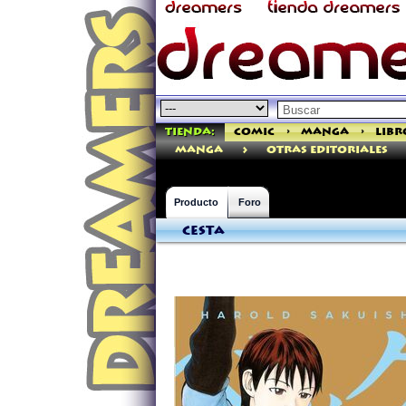
Tienda:
Comic
>
Manga
>
Libr
>
manga
Otras Editoriales
Producto
Foro
Cesta