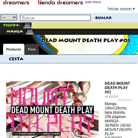
MAPA TIENDA
Iniciar sesion
buscar
Tienda:
manga
DEAD MOUNT DEATH PLAY #01
Producto
Foro
Cesta
DEAD MOUNT
DEATH PLAY
#01
ref
935191
09/05/2024
Manga
180x128cms,
tapa blanda,
256 páginas
MANGA -
SEINEN: DEAD
MOUNT DEATH
PLAY