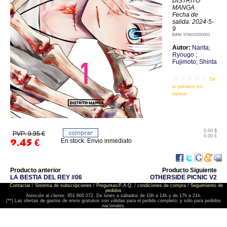
DISTRITO
MANGA
Fecha de
salida: 2024-5-
9
EAN:
9788419290953
Autor:
Narita;
Ryougo ;
Fujimoto; Shinta
☆☆☆☆☆
Sé
el primero en
opinar
0.00 $
PVP: 9.95 €
0.00 £
En stock. Envio inmediato
9.45
€
Producto anterior
Producto Siguiente
LA BESTIA DEL REY #06
OTHERSIDE PICNIC V2
Contactar
/
Sistema de subscripciones
/
Preguntas/F.A.Q.
/
condiciones de compra
/
Seguimiento de
pedidos
Atención al cliente: 951 600 072. De lunes a sábados de 10h a 14h y de 17h a 21h.
(**) Las ofertas de gastos de envio gratuitos son válidas para el pedido completo, y sólo para pedidos
nacionales.