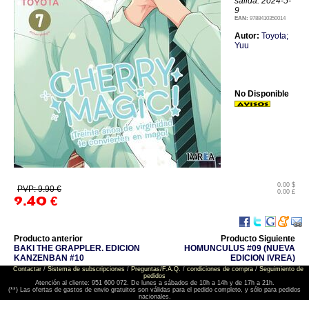
salida: 2024-5-
9
EAN:
9788410350014
Autor:
Toyota;
Yuu
No Disponible
0.00 $
PVP: 9.90 €
0.00 £
9.40
€
Producto anterior
Producto Siguiente
BAKI THE GRAPPLER. EDICION
HOMUNCULUS #09 (NUEVA
KANZENBAN #10
EDICION IVREA)
Contactar
/
Sistema de subscripciones
/
Preguntas/F.A.Q.
/
condiciones de compra
/
Seguimiento de
pedidos
Atención al cliente: 951 600 072. De lunes a sábados de 10h a 14h y de 17h a 21h.
(**) Las ofertas de gastos de envio gratuitos son válidas para el pedido completo, y sólo para pedidos
nacionales.