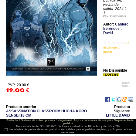
EDITORIAL
Fecha de
salida: 2024-1-
1
EAN:
9788412482645
Autor:
Cantero
Berenguer;
David
☆☆☆☆☆
Sé
el primero en
opinar
No Disponible
0.00 $
PVP: 20.00 €
0.00 £
19.00
€
Producto anterior
Producto
ASSASSINATION CLASSROOM HUCHA KORO
Siguiente
SENSEI 18 CM
LITTLE DAVID
Contactar
/
Sistema de subscripciones
/
Preguntas/F.A.Q.
/
condiciones de compra
/
Seguimiento de
pedidos
Atención al cliente: 951 600 072. De lunes a sábados de 10h a 14h y de 17h a 21h.
(**) Las ofertas de gastos de envio gratuitos son válidas para el pedido completo, y sólo para pedidos
nacionales.