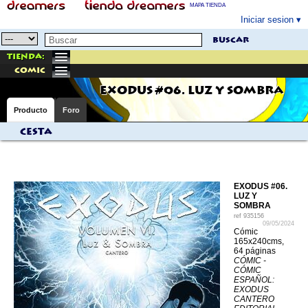
MAPA TIENDA
Iniciar sesion
buscar
Tienda:
comic
EXODUS #06. LUZ Y SOMBRA
Producto
Foro
Cesta
EXODUS #06.
LUZ Y
SOMBRA
ref
935156
09/05/2024
Cómic
165x240cms,
64 páginas
CÓMIC -
CÓMIC
ESPAÑOL:
EXODUS
CANTERO