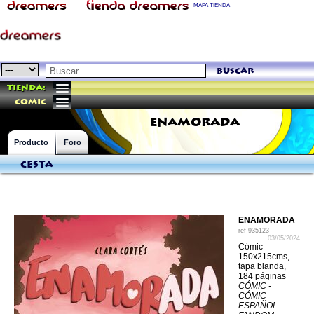
MAPA TIENDA
buscar
Tienda:
comic
ENAMORADA
Producto
Foro
Cesta
ENAMORADA
ref
935123
03/05/2024
Cómic
150x215cms,
tapa blanda,
184 páginas
CÓMIC -
CÓMIC
ESPAÑOL