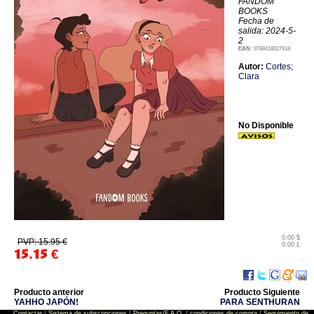
FANDOM
BOOKS
Fecha de
salida: 2024-5-
2
EAN:
9788418027918
Autor:
Cortes;
Clara
No Disponible
0.00 $
PVP: 15.95 €
0.00 £
15.15
€
Producto anterior
Producto Siguiente
YAHHO JAPÓN!
PARA SENTHURAN
Contactar
/
Sistema de subscripciones
/
Preguntas/F.A.Q.
/
condiciones de compra
/
Seguimiento de