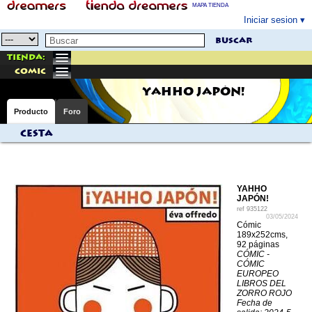
MAPA TIENDA
Iniciar sesion
buscar
Tienda:
comic
YAHHO JAPÓN!
Producto
Foro
Cesta
YAHHO
JAPÓN!
ref
935122
03/05/2024
Cómic
189x252cms,
92 páginas
CÓMIC -
CÓMIC
EUROPEO
LIBROS DEL
ZORRO ROJO
Fecha de