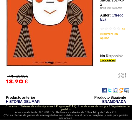
salida: 2024-5-
2
EAN:
9788412782097
Autor:
Offredo;
Eva
☆☆☆☆☆
Sé
el primero en
opinar
No Disponible
0.00 $
PVP: 19.90 €
0.00 £
18.90
€
Producto anterior
Producto Siguiente
HISTORIA DEL MAR
ENAMORADA
Contactar
/
Sistema de subscripciones
/
Preguntas/F.A.Q.
/
condiciones de compra
/
Seguimiento de
pedidos
Atención al cliente: 951 600 072. De lunes a sábados de 10h a 14h y de 17h a 21h.
(**) Las ofertas de gastos de envio gratuitos son válidas para el pedido completo, y sólo para pedidos
nacionales.