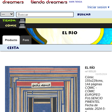
MAPA TIENDA
Iniciar sesion
buscar
Tienda:
comic
EL RÍO
Producto
Foro
Cesta
EL RÍO
ref
935120
03/05/2024
Cómic
155x229cms,
144 páginas
CÓMIC -
CÓMIC
EUROPEO
FULGENCIO
PIMENTEL
Fecha de
salida: 2024-5-