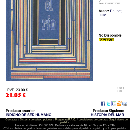
6
EAN:
9788419737335
Autor:
Doucet;
Julie
No Disponible
0.00 $
PVP: 23.00 €
0.00 £
21.85
€
Producto anterior
Producto Siguiente
INDIGNO DE SER HUMANO
HISTORIA DEL MAR
Contactar
/
Sistema de subscripciones
/
Preguntas/F.A.Q.
/
condiciones de compra
/
Seguimiento de
pedidos
Atención al cliente: 951 600 072. De lunes a sábados de 10h a 14h y de 17h a 21h.
(**) Las ofertas de gastos de envio gratuitos son válidas para el pedido completo, y sólo para pedidos