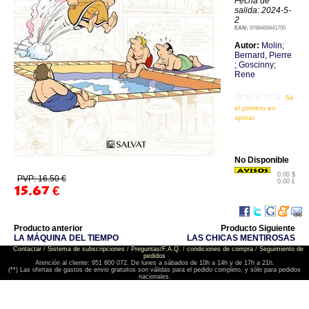
Fecha de
salida: 2024-5-
2
EAN:
9788469641705
Autor:
Molin;
Bernard
,
Pierre
; Goscinny;
Rene
☆☆☆☆☆
Sé
el primero en
opinar
No Disponible
0.00 $
PVP: 16.50 €
0.00 £
15.67
€
Producto anterior
Producto Siguiente
LA MÁQUINA DEL TIEMPO
LAS CHICAS MENTIROSAS
Contactar
/
Sistema de subscripciones
/
Preguntas/F.A.Q.
/
condiciones de compra
/
Seguimiento de
pedidos
Atención al cliente: 951 600 072. De lunes a sábados de 10h a 14h y de 17h a 21h.
(**) Las ofertas de gastos de envio gratuitos son válidas para el pedido completo, y sólo para pedidos
nacionales.