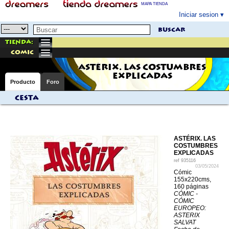
MAPA TIENDA
Iniciar sesion
buscar
Tienda:
comic
ASTÉRIX. LAS COSTUMBRES
EXPLICADAS
Producto
Foro
Cesta
ASTÉRIX. LAS
COSTUMBRES
EXPLICADAS
ref
935116
03/05/2024
Cómic
155x220cms,
160 páginas
CÓMIC -
CÓMIC
EUROPEO:
ASTERIX
SALVAT