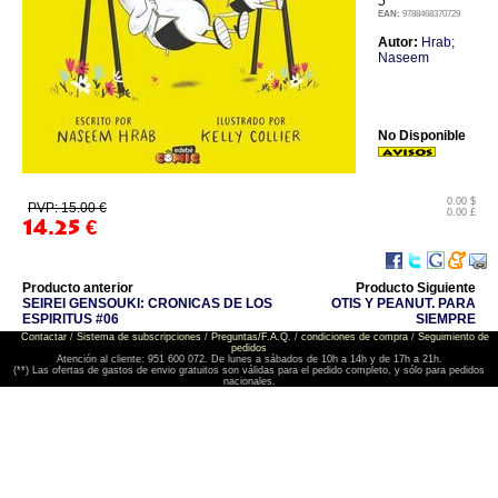
5
EAN:
9788468370729
Autor:
Hrab;
Naseem
No Disponible
0.00 $
PVP: 15.00 €
0.00 £
14.25
€
Producto anterior
Producto Siguiente
SEIREI GENSOUKI: CRONICAS DE LOS
OTIS Y PEANUT. PARA
ESPIRITUS #06
SIEMPRE
Contactar
/
Sistema de subscripciones
/
Preguntas/F.A.Q.
/
condiciones de compra
/
Seguimiento de
pedidos
Atención al cliente: 951 600 072. De lunes a sábados de 10h a 14h y de 17h a 21h.
(**) Las ofertas de gastos de envio gratuitos son válidas para el pedido completo, y sólo para pedidos
nacionales.