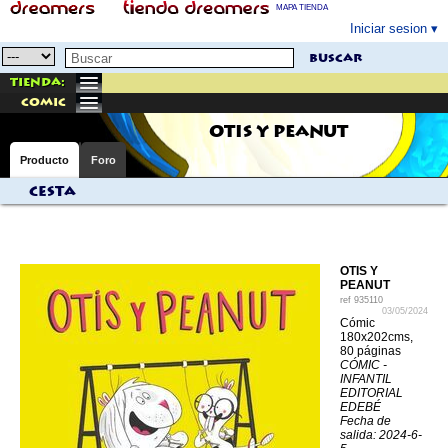
MAPA TIENDA
Iniciar sesion
buscar
Tienda:
comic
OTIS Y PEANUT
Producto
Foro
Cesta
OTIS Y
PEANUT
ref
935110
03/05/2024
Cómic
180x202cms,
80 páginas
CÓMIC -
INFANTIL
EDITORIAL
EDEBÉ
Fecha de
salida: 2024-6-