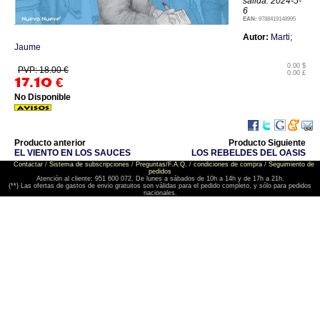
salida: 2024-5-
6
EAN:
9788419148995
Autor:
Marti;
Jaume
0.00 $
PVP: 18.00 €
0.00 £
17.10
€
No Disponible
Producto anterior
Producto Siguiente
EL VIENTO EN LOS SAUCES
LOS REBELDES DEL OASIS
Contactar
/
Sistema de subscripciones
/
Preguntas/F.A.Q.
/
condiciones de compra
/
Seguimiento de
pedidos
Atención al cliente: 951 600 072. De lunes a sábados de 10h a 14h y de 17h a 21h.
(**) Las ofertas de gastos de envio gratuitos son válidas para el pedido completo, y sólo para pedidos
nacionales.