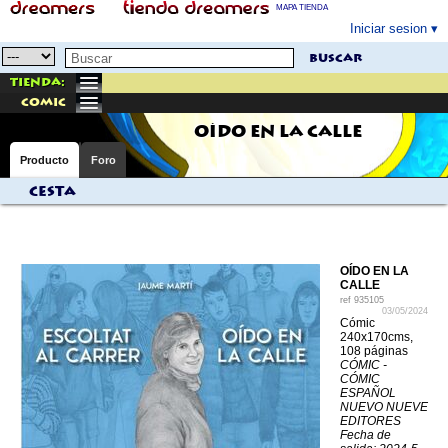
MAPA TIENDA
Iniciar sesion
buscar
Tienda:
comic
OÍDO EN LA CALLE
Producto
Foro
Cesta
OÍDO EN LA
CALLE
ref
935105
03/05/2024
Cómic
240x170cms,
108 páginas
CÓMIC -
CÓMIC
ESPAÑOL
NUEVO NUEVE
EDITORES
Fecha de