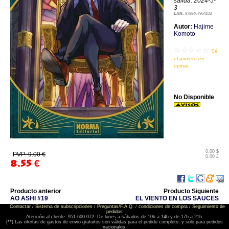
salida: 2024-5-
3
EAN:
9788467964103
Autor:
Hajime
Komoto
☆☆☆☆☆
Sé
el primero en
opinar
No Disponible
0.00 $
PVP: 9.00 €
0.00 £
8.55
€
Producto anterior
Producto Siguiente
AO ASHI #19
EL VIENTO EN LOS SAUCES
Contactar
/
Sistema de subscripciones
/
Preguntas/F.A.Q.
/
condiciones de compra
/
Seguimiento de
pedidos
Atención al cliente: 951 600 072. De lunes a sábados de 10h a 14h y de 17h a 21h.
(**) Las ofertas de gastos de envio gratuitos son válidas para el pedido completo, y sólo para pedidos
nacionales.