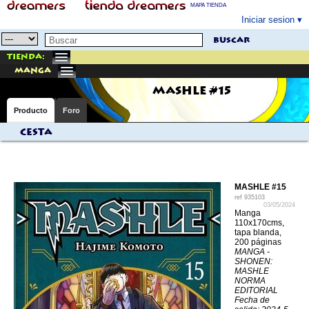
MAPA TIENDA
Iniciar sesion
buscar
Tienda:
manga
MASHLE #15
Producto
Foro
Cesta
MASHLE #15
ref
935103
03/05/2024
Manga
110x170cms,
tapa blanda,
200 páginas
MANGA -
SHONEN:
MASHLE
NORMA
EDITORIAL
Fecha de