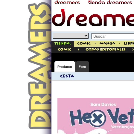
Tienda:
Comic
>
Manga
>
Libr
>
>
comic
Otras Editoriales
Producto
Foro
Cesta