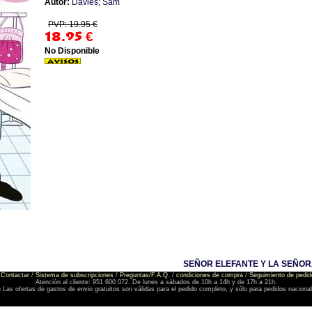
Autor:
Davies; Sam
PVP: 19.95 €
18.95
€
No Disponible
SEÑOR ELEFANTE Y LA SEÑO
Contactar
/
Sistema de subscripciones
/
Preguntas/F.A.Q.
/
condiciones de compra
/
Seguimiento de pedid
Atención al cliente: 951 600 072. De lunes a sábados de 10h a 14h y de 17h a 21h.
) Las ofertas de gastos de envio gratuitos son válidas para el pedido completo, y sólo para pedidos naciona