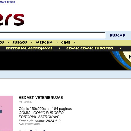
MAPA TIENDA
buscar
os
>
Juegos
>
Mercha
>
Cine
>
>
>
Editorial Astronave
Comic Comic Europeo
HEX VET: VETERIBRUJAS
ref
935096
Cómic 150x220cms, 184 páginas
CÓMIC - CÓMIC EUROPEO
EDITORIAL ASTRONAVE
Fecha de salida: 2024-5-3
EAN:
9788467969139