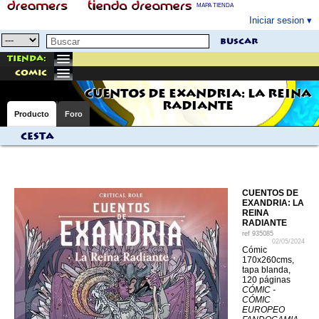
MAPA TIENDA
Iniciar sesion
buscar
Tienda:
comic
CUENTOS DE EXANDRIA: LA REINA
RADIANTE
Producto
Foro
Cesta
CUENTOS DE
EXANDRIA: LA
REINA
RADIANTE
ref
935085
02/05/2024
Cómic
170x260cms,
tapa blanda,
120 páginas
CÓMIC -
CÓMIC
EUROPEO