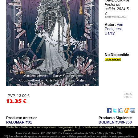
FANDOGAMIA
Fecha de
salida: 2024-5-
2
EAN:
9788410126077
Autor:
Von
Poelgeest;
Darcy
No Disponible
0.00 $
PVP: 13.00 €
0.00 £
12.35
€
Producto anterior
Producto Siguiente
PALOMAR #01
DOLMEN #349-350
Contactar
/
Sistema de subscripciones
/
Preguntas/F.A.Q.
/
condiciones de compra
/
Seguimiento de
pedidos
Atención al cliente: 951 600 072. De lunes a sábados de 10h a 14h y de 17h a 21h.
(**) Las ofertas de gastos de envio gratuitos son válidas para el pedido completo, y sólo para pedidos