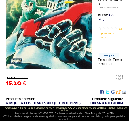
salida: 2024-5-
3
EAN:
9788467948035
Autor:
Go
Nagai
☆☆☆☆☆
Sé
el primero en
opinar
En stock. Envio
inmediato
0.00 $
PVP: 16.00 €
0.00 £
15.20
€
Producto anterior
Producto Siguiente
ATAQUE A LOS TITANES #03 (ED. INTEGRAL)
HIKARU NO GO #04
Contactar
/
Sistema de subscripciones
/
Preguntas/F.A.Q.
/
condiciones de compra
/
Seguimiento de
pedidos
Atención al cliente: 951 600 072. De lunes a sábados de 10h a 14h y de 17h a 21h.
(**) Las ofertas de gastos de envio gratuitos son válidas para el pedido completo, y sólo para pedidos
nacionales.