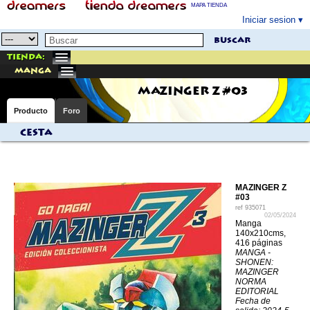
MAPA TIENDA
Iniciar sesion
buscar
Tienda:
manga
MAZINGER Z #03
Producto
Foro
Cesta
MAZINGER Z
#03
ref
935071
02/05/2024
Manga
140x210cms,
416 páginas
MANGA -
SHONEN:
MAZINGER
NORMA
EDITORIAL
Fecha de